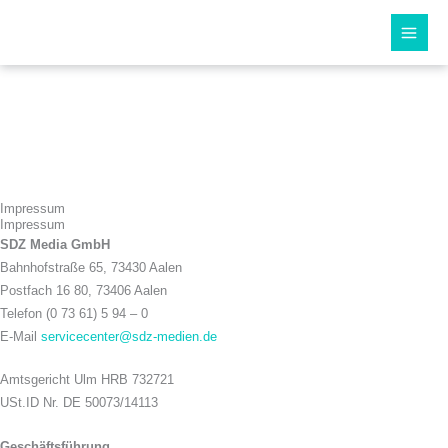
Zum
Inhalt
springen
Impressum
Impressum
SDZ Media GmbH
Bahnhofstraße 65, 73430 Aalen
Postfach 16 80, 73406 Aalen
Telefon (0 73 61) 5 94 – 0
E-Mail
servicecenter@sdz-medien.de
Amtsgericht Ulm HRB 732721
USt.ID Nr. DE 50073/14113
Geschäftsführung